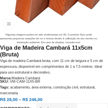
Clique para ampliar
*Algumas imagens podem ter sido renderizadas em 3D. O produto físico pode
apresentar pequenas variações de cor e textura devido à calibração do seu monitor ou
iluminação ambiente. Em caso de dúvidas, consulte-nos!
Viga de Madeira Cambará 11x5cm
(Bruta)
Viga de madeira Cambará bruta, com 11 cm de largura e 5 cm de
espessura, disponível em comprimentos de 1 a 7,5 metros. Ideal
para uso estrutural e decorativo.
Marca:
Madeira Cambará
SKU:
VM-CAM-11X5-BR
Tags:
acabamento
,
área externa
,
construção civil
,
estrutural
,
marcenaria
R$
28,00
–
R$
246,00