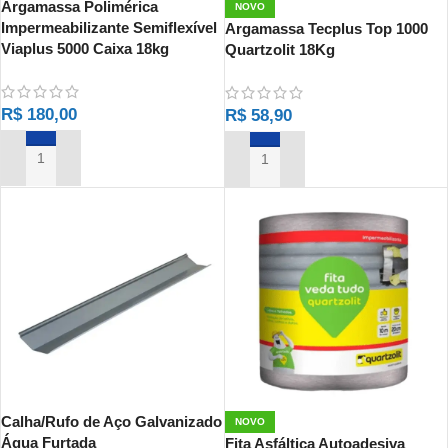
Argamassa Polimérica
NOVO
Impermeabilizante Semiflexível
Argamassa Tecplus Top 1000
Viaplus 5000 Caixa 18kg
Quartzolit 18Kg
R$
180,00
R$
58,90
ADICIONAR AO CARRINHO
ADICIONAR AO CARRINHO
Calha/Rufo de Aço Galvanizado
NOVO
Água Furtada
Fita Asfáltica Autoadesiva